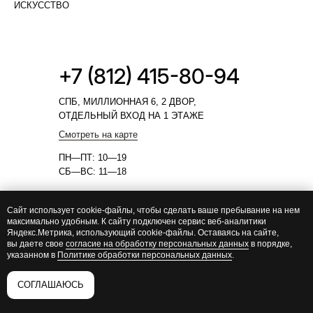
ИСКУССТВО
+7 (812) 415-80-94
СПБ, МИЛЛИОННАЯ 6, 2 ДВОР,
ОТДЕЛЬНЫЙ ВХОД НА 1 ЭТАЖЕ
Смотреть на карте
ПН—ПТ: 10—19
СБ—ВС: 11—18
ПОЛИТИКА В ОТНОШЕНИИ
Сайт использует cookie-файлы, чтобы сделать ваше пребывание на нем
ОБРАБОТКИ ПЕРСОНАЛЬНЫХ
максимально удобным. К cайту подключен сервис веб-аналитики
Яндекс.Метрика, использующий cookie-файлы. Оставаясь на сайте,
ДАННЫХ
вы даете свое
согласие на обработку персональных данных
в порядке,
указанном в
Политике обработки персональных данных
.
ПОЛИТИКА
КОНФИДЕНЦИАЛЬНОСТИ
СОГЛАШАЮСЬ
СОГЛАСИЕ НА ОБРАБОТКУ
ПЕРСОНАЛЬНЫХ ДАННЫХ