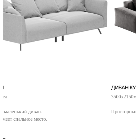
АН
ДИВАН КУБ
0мм
3500х2150м
й маленький диван.
Просторный 
имеет спальное место.