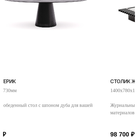
АТЕРИК
СТОЛИК Ж
0х730мм
1400х780х1
 обеденный стол с шпоном дуба для вашей
Журнальный 
материалов 
0
₽
98 700
₽