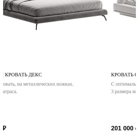
Я КРОВАТЬ ДЕКС
КРОВАТЬ 
ровать, на металлических ножках.
С оптимальн
матраса.
3 размера ма
0
₽
201 000
₽