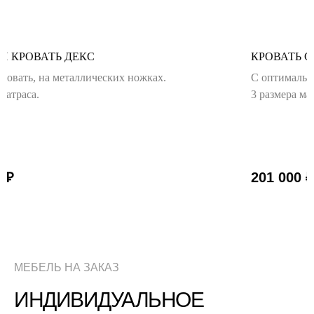
Я КРОВАТЬ ДЕКС
КРОВАТЬ 
ровать, на металлических ножках.
С оптимальн
матраса.
3 размера ма
0
₽
201 000
₽
МЕБЕЛЬ НА ЗАКАЗ
ИНДИВИДУАЛЬНОЕ