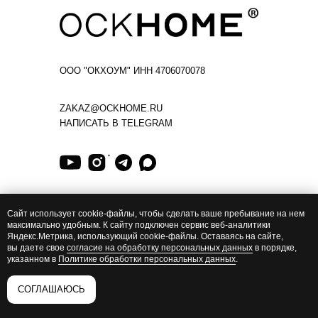
ООО "ОКХОУМ" ИНН 4706070078
ZAKAZ@OCKHOME.RU
НАПИСАТЬ В TELEGRAM
Создание сайта:
Сайт использует cookie-файлы, чтобы сделать ваше пребывание на нем
Experience® Agency
максимально удобным. К cайту подключен сервис веб-аналитики
Яндекс.Метрика, использующий cookie-файлы. Оставаясь на сайте,
вы даете свое
согласие на обработку персональных данных
в порядке,
указанном в
Политике обработки персональных данных
.
* Организация Meta и её продукты Instagram
и Facebook, признаны экстремистскими и запрещены
на территории Российской Федерации
СОГЛАШАЮСЬ
Tilda
Made on